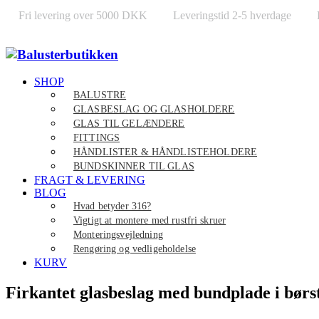
Fri levering over 5000 DKK
Leveringstid 2-5 hverdage
SHOP
BALUSTRE
GLASBESLAG OG GLASHOLDERE
GLAS TIL GELÆNDERE
FITTINGS
HÅNDLISTER & HÅNDLISTEHOLDERE
BUNDSKINNER TIL GLAS
FRAGT & LEVERING
BLOG
Hvad betyder 316?
Vigtigt at montere med rustfri skruer
Monteringsvejledning
Rengøring og vedligeholdelse
KURV
Firkantet glasbeslag med bundplade i børste