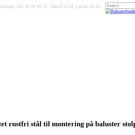
Kontakt +45 30 70 10 51 - Ma-Fr 9-18, Lø-Sø 10-16
t rustfri stål til montering på baluster st