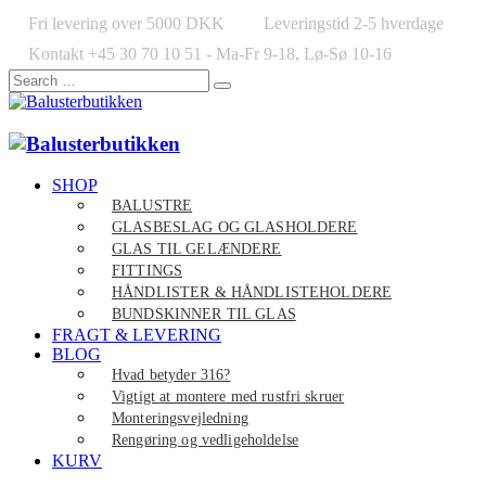
Fri levering over 5000 DKK
Leveringstid 2-5 hverdage
Kontakt +45 30 70 10 51 - Ma-Fr 9-18, Lø-Sø 10-16
SHOP
BALUSTRE
GLASBESLAG OG GLASHOLDERE
GLAS TIL GELÆNDERE
FITTINGS
HÅNDLISTER & HÅNDLISTEHOLDERE
BUNDSKINNER TIL GLAS
FRAGT & LEVERING
BLOG
Hvad betyder 316?
Vigtigt at montere med rustfri skruer
Monteringsvejledning
Rengøring og vedligeholdelse
KURV