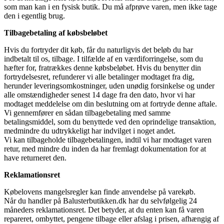
som man kan i en fysisk butik. Du må afprøve varen, men ikke tage
den i egentlig brug.
Tilbagebetaling af købsbeløbet
Hvis du fortryder dit køb, får du naturligvis det beløb du har
indbetalt til os, tilbage. I tilfælde af en værdiforringelse, som du
hæfter for, fratrækkes denne købsbeløbet. Hvis du benytter din
fortrydelsesret, refunderer vi alle betalinger modtaget fra dig,
herunder leveringsomkostninger, uden unødig forsinkelse og under
alle omstændigheder senest 14 dage fra den dato, hvor vi har
modtaget meddelelse om din beslutning om at fortryde denne aftale.
Vi gennemfører en sådan tilbagebetaling med samme
betalingsmiddel, som du benyttede ved den oprindelige transaktion,
medmindre du udtrykkeligt har indvilget i noget andet.
Vi kan tilbageholde tilbagebetalingen, indtil vi har modtaget varen
retur, med mindre du inden da har fremlagt dokumentation for at
have returneret den.
Reklamationsret
Købelovens mangelsregler kan finde anvendelse på varekøb.
Når du handler på Balusterbutikken.dk har du selvfølgelig 24
måneders reklamationsret. Det betyder, at du enten kan få varen
repareret, ombyttet, pengene tilbage eller afslag i prisen, afhængig af