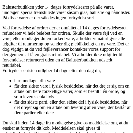
Balusterbutikken yder 14 dages fortrydelsesret på alle varer,
undtagen specialfremstillede varer såsom glas, balustre og håndlister.
På disse varer er der således ingen fortrydelsesret.
Ved fortrydelse af ordrer der er omfattet af 14 dages fortrydelsesret,
refunderer vi hele beløbet for ordren. Skulle der være fejl ved en
vare, eller modtager du en forkert vare, afholder vi naturligvis alle
udgifter til returnering og sender dig øjeblikkeligt en ny vare. Det er
dog vigtigt, at du ved fejlleverancer kontakter vores support for
derigennem at få en gratis returlabel. Vi afholder ikke udgifter til
forsendelser returneret uden en af Balusterbutikken udstedt
returlabel.
Fortrydelsesfristen udløber 14 dage efter den dag du;
har modtaget din vare
får den sidste vare i fysisk besiddelse, når det drejer sig om en
aftale om flere forskellige varer, som er bestilt i én ordre, og
som leveres enkeltvis
får det sidste parti, eller den sidste del i fysisk besiddelse, når
det drejer sig om en aftale om levering af en vare, der består af
flere partier eller dele
Du skal inden 14 dage fra modtagelse give os meddelelse om, at du
ønsker at fortryde dit køb. Meddelelsen skal gives til