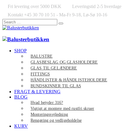
Fri levering over 5000 DKK
Leveringstid 2-5 hverdage
Kontakt +45 30 70 10 51 - Ma-Fr 9-18, Lø-Sø 10-16
SHOP
BALUSTRE
GLASBESLAG OG GLASHOLDERE
GLAS TIL GELÆNDERE
FITTINGS
HÅNDLISTER & HÅNDLISTEHOLDERE
BUNDSKINNER TIL GLAS
FRAGT & LEVERING
BLOG
Hvad betyder 316?
Vigtigt at montere med rustfri skruer
Monteringsvejledning
Rengøring og vedligeholdelse
KURV