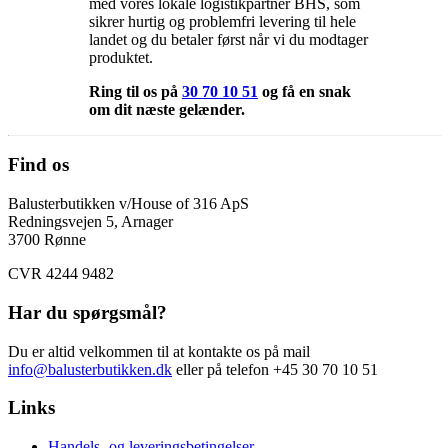
med vores lokale logistikpartner BHS, som
sikrer hurtig og problemfri levering til hele
landet og du betaler først når vi du modtager
produktet.
Ring til os på
30 70 10 51
og få en snak
om dit næste gelænder.
Find os
Balusterbutikken v/House of 316 ApS
Redningsvejen 5, Arnager
3700 Rønne
CVR 4244 9482
Har du spørgsmål?
Du er altid velkommen til at kontakte os på mail
info@balusterbutikken.dk
eller på telefon +45 30 70 10 51
Links
Handels- og leveringsbetingelser