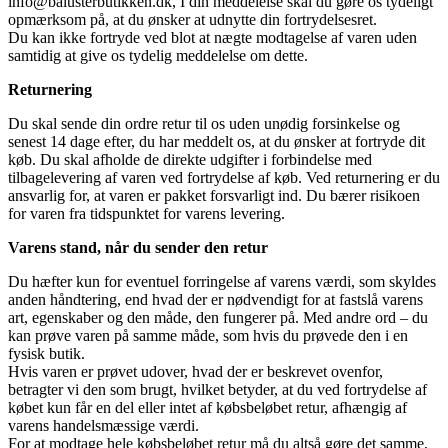
info@balusterbutikken.dk, I din meddelelse skal du gøre os tydeligt
opmærksom på, at du ønsker at udnytte din fortrydelsesret.
Du kan ikke fortryde ved blot at nægte modtagelse af varen uden
samtidig at give os tydelig meddelelse om dette.
Returnering
Du skal sende din ordre retur til os uden unødig forsinkelse og
senest 14 dage efter, du har meddelt os, at du ønsker at fortryde dit
køb. Du skal afholde de direkte udgifter i forbindelse med
tilbagelevering af varen ved fortrydelse af køb. Ved returnering er du
ansvarlig for, at varen er pakket forsvarligt ind. Du bærer risikoen
for varen fra tidspunktet for varens levering.
Varens stand, når du sender den retur
Du hæfter kun for eventuel forringelse af varens værdi, som skyldes
anden håndtering, end hvad der er nødvendigt for at fastslå varens
art, egenskaber og den måde, den fungerer på. Med andre ord – du
kan prøve varen på samme måde, som hvis du prøvede den i en
fysisk butik.
Hvis varen er prøvet udover, hvad der er beskrevet ovenfor,
betragter vi den som brugt, hvilket betyder, at du ved fortrydelse af
købet kun får en del eller intet af købsbeløbet retur, afhængig af
varens handelsmæssige værdi.
For at modtage hele købsbeløbet retur må du altså gøre det samme,