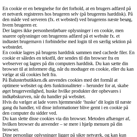
En cookie er en betegnelse for det forhold, at en brugers adfærd på
et netværk registreres hos brugeren selv (på brugerens harddisk). På
den måde ved serveren (fx. et websted) ved brugerens næste besøg,
hvem brugeren er.
Der lagres ikke personhenførbare oplysninger i en cookie, men
snarere oplysninger om brugerens adfærd på et website fx. et
indtastet brugernavn i forbindelse med login til en særlig sektion på
webstedet.
En cookie lagres på brugens harddisk sammen med cachede filer. En
cookie er således en tekstfil, der sendes til din browser fra en
webserver og lagres på din computers harddisk. Du kan sætte din
browser til at informere dig, når du modtager en cookie, eller du kan
vælge at slå cookies helt fra.
På Balusterbutikken.dk anvendes cookies med det formål at
optimere websitet og dets funktionaliteter – herunder for at, skabe
øget brugervenlighed, huske hvilke produkter der opbevares i
indkøbskurven, når du handler på websitet.
Hvis du vælger at lade vores hjemmeside ‘huske’ dit login til næste
gang du handler, vil disse informationer blive gemt i en cookie på
den computer du sidder ved.
Du kan slette disse cookies via din browser. Metoden afhænger af,
hvilken browser du anvender – se mere i hjælp menuen på din
browser.
Dine personlige oplysninger ligger på sikre netværk, og kan kun