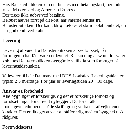
Hos Balusterbutikken kan der betales med betalingskort, herunder
Visa, MasterCard og American Express.
Der tages ikke gebyr ved betaling.
Beløbet hæves først på dit kort, når varerne sendes fra
Balusterbutikken. Der kan aldrig trækkes et større beløb end det, du
har godkendt ved købet.
Levering
Levering af varer fra Balusterbutikken anses for sket, når
forbrugeren har fået varen udleveret. Risikoen og ansvaret for varer
købt hos Balusterbutikken overgår først til dig som forbruger på
leveringstidspunktet.
Vi leverer til hele Danmark med BHS Logistics. Leveringstiden er
typisk 2-5 hverdage. For glas er leveringstiden 20 – 30 dage.
Ansvar og forbehold
Alle bygninger er forskellige, og der er forskellige forhold og
forudsætninger for ethvert nybyggeri. Derfor er alle
montagevejledninger – både skriftlige og verbale – af vejledende
karakter. Det er dit eget ansvar at rådføre dig med en byggeteknisk
rådgiver.
Fortrydelsesret