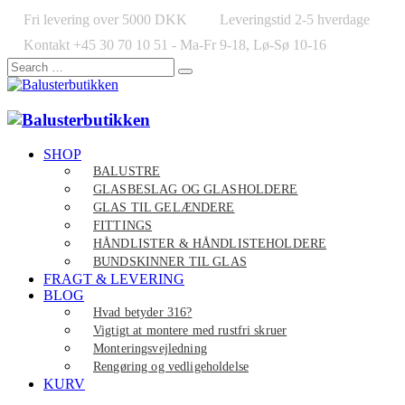
Fri levering over 5000 DKK
Leveringstid 2-5 hverdage
Kontakt +45 30 70 10 51 - Ma-Fr 9-18, Lø-Sø 10-16
SHOP
BALUSTRE
GLASBESLAG OG GLASHOLDERE
GLAS TIL GELÆNDERE
FITTINGS
HÅNDLISTER & HÅNDLISTEHOLDERE
BUNDSKINNER TIL GLAS
FRAGT & LEVERING
BLOG
Hvad betyder 316?
Vigtigt at montere med rustfri skruer
Monteringsvejledning
Rengøring og vedligeholdelse
KURV