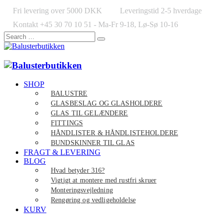
Fri levering over 5000 DKK
Leveringstid 2-5 hverdage
Kontakt +45 30 70 10 51 - Ma-Fr 9-18, Lø-Sø 10-16
SHOP
BALUSTRE
GLASBESLAG OG GLASHOLDERE
GLAS TIL GELÆNDERE
FITTINGS
HÅNDLISTER & HÅNDLISTEHOLDERE
BUNDSKINNER TIL GLAS
FRAGT & LEVERING
BLOG
Hvad betyder 316?
Vigtigt at montere med rustfri skruer
Monteringsvejledning
Rengøring og vedligeholdelse
KURV