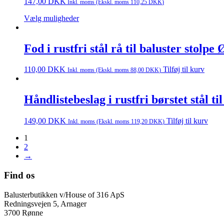
147,00
DKK
Inkl. moms (Ekskl. moms
110,25
DKK
)
Vælg muligheder
Fod i rustfri stål rå til baluster stolp
110,00
DKK
Tilføj til kurv
Inkl. moms (Ekskl. moms
88,00
DKK
)
Håndlistebeslag i rustfri børstet stål t
149,00
DKK
Tilføj til kurv
Inkl. moms (Ekskl. moms
119,20
DKK
)
1
2
→
Find os
Balusterbutikken v/House of 316 ApS
Redningsvejen 5, Arnager
3700 Rønne