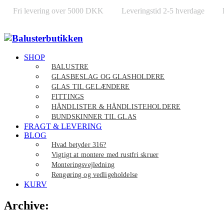
Fri levering over 5000 DKK
Leveringstid 2-5 hverdage
SHOP
BALUSTRE
GLASBESLAG OG GLASHOLDERE
GLAS TIL GELÆNDERE
FITTINGS
HÅNDLISTER & HÅNDLISTEHOLDERE
BUNDSKINNER TIL GLAS
FRAGT & LEVERING
BLOG
Hvad betyder 316?
Vigtigt at montere med rustfri skruer
Monteringsvejledning
Rengøring og vedligeholdelse
KURV
Archive: