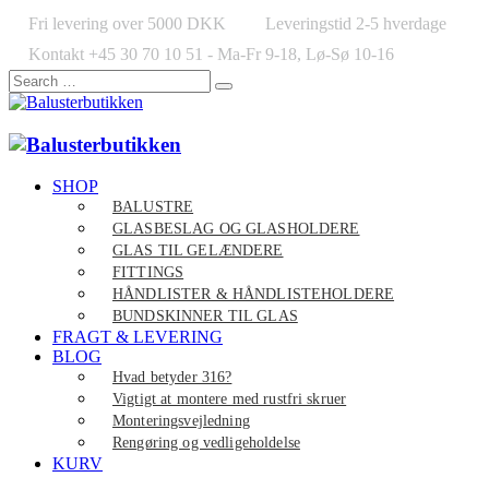
Fri levering over 5000 DKK
Leveringstid 2-5 hverdage
Kontakt +45 30 70 10 51 - Ma-Fr 9-18, Lø-Sø 10-16
SHOP
BALUSTRE
GLASBESLAG OG GLASHOLDERE
GLAS TIL GELÆNDERE
FITTINGS
HÅNDLISTER & HÅNDLISTEHOLDERE
BUNDSKINNER TIL GLAS
FRAGT & LEVERING
BLOG
Hvad betyder 316?
Vigtigt at montere med rustfri skruer
Monteringsvejledning
Rengøring og vedligeholdelse
KURV