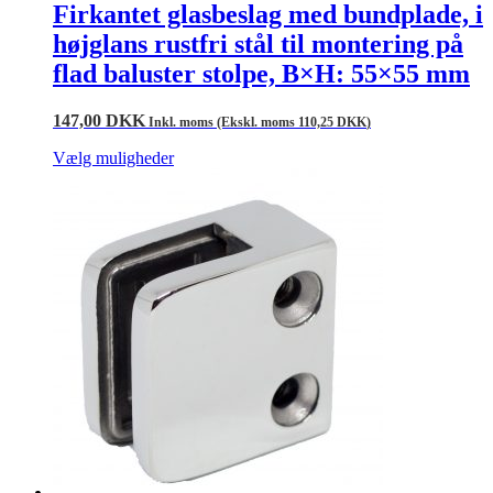
Firkantet glasbeslag med bundplade, i
højglans rustfri stål til montering på
flad baluster stolpe, B×H: 55×55 mm
147,00
DKK
Inkl. moms (Ekskl. moms
110,25
DKK
)
Vælg muligheder