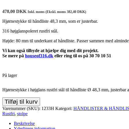
478,00
DKK
Inkl. moms (Ekskl. moms
382,40
DKK
)
Hjørnestykke til håndliste 48,3 mm, som er justerbar.
316 højglanspoleret rustfri stål.
Højde: 80 mm til underkant af håndliste. Passer sammen med almindel
Vi kan også tilbyde at hjælpe dig med dit projekt.
Se mere på
houseof316.dk
eller ring til os på 30 70 10 51
På lager
Hjørnestykke i højglans rustfri stål til håndliste Ø 48,3 mm, justerbar a
Tilføj til kurv
Varenummer (SKU):
1233H
Kategori:
HÅNDLISTER & HÅNDLI
Rustfri
,
stolpe
Beskrivelse
Yderligere information