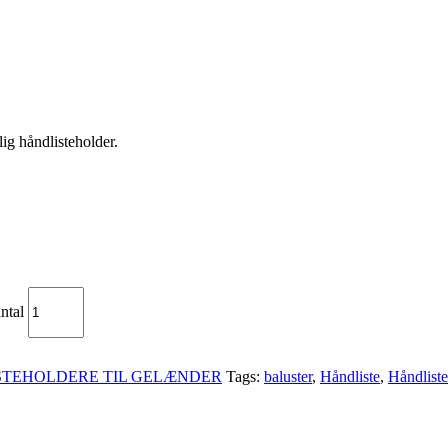
ig håndlisteholder.
ntal
STEHOLDERE TIL GELÆNDER
Tags:
baluster
,
Håndliste
,
Håndliste