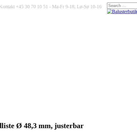
Kontakt +45 30 70 10 51 - Ma-Fr 9-18, Lø-Sø 10-16
ndliste Ø 48,3 mm, justerbar