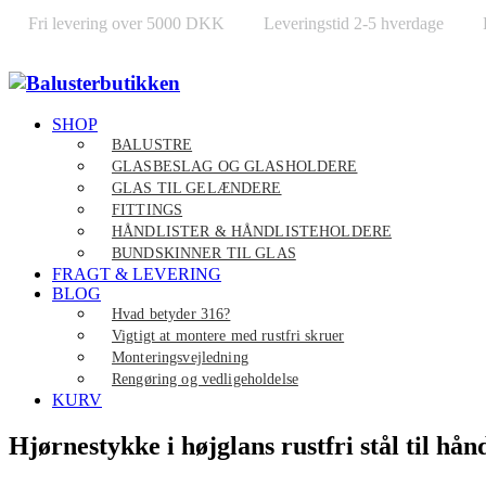
Fri levering over 5000 DKK
Leveringstid 2-5 hverdage
SHOP
BALUSTRE
GLASBESLAG OG GLASHOLDERE
GLAS TIL GELÆNDERE
FITTINGS
HÅNDLISTER & HÅNDLISTEHOLDERE
BUNDSKINNER TIL GLAS
FRAGT & LEVERING
BLOG
Hvad betyder 316?
Vigtigt at montere med rustfri skruer
Monteringsvejledning
Rengøring og vedligeholdelse
KURV
Hjørnestykke i højglans rustfri stål til hå