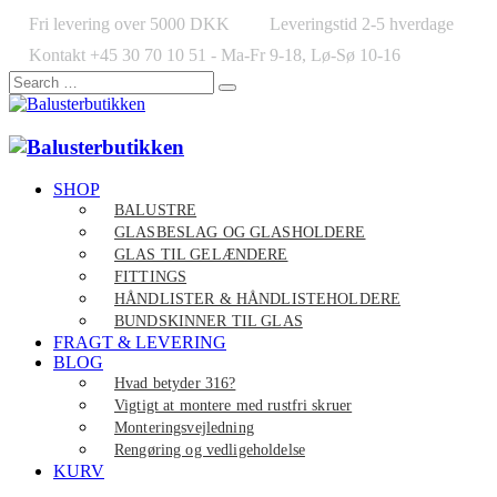
Fri levering over 5000 DKK
Leveringstid 2-5 hverdage
Kontakt +45 30 70 10 51 - Ma-Fr 9-18, Lø-Sø 10-16
SHOP
BALUSTRE
GLASBESLAG OG GLASHOLDERE
GLAS TIL GELÆNDERE
FITTINGS
HÅNDLISTER & HÅNDLISTEHOLDERE
BUNDSKINNER TIL GLAS
FRAGT & LEVERING
BLOG
Hvad betyder 316?
Vigtigt at montere med rustfri skruer
Monteringsvejledning
Rengøring og vedligeholdelse
KURV