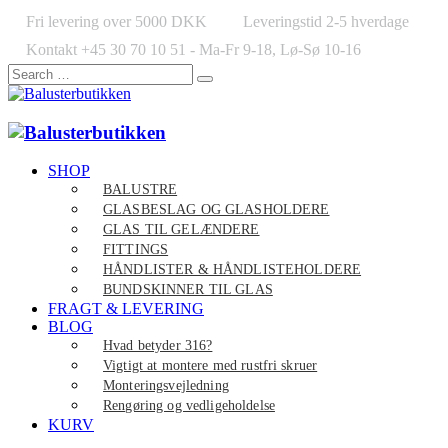
Fri levering over 5000 DKK
Leveringstid 2-5 hverdage
Kontakt +45 30 70 10 51 - Ma-Fr 9-18, Lø-Sø 10-16
SHOP
BALUSTRE
GLASBESLAG OG GLASHOLDERE
GLAS TIL GELÆNDERE
FITTINGS
HÅNDLISTER & HÅNDLISTEHOLDERE
BUNDSKINNER TIL GLAS
FRAGT & LEVERING
BLOG
Hvad betyder 316?
Vigtigt at montere med rustfri skruer
Monteringsvejledning
Rengøring og vedligeholdelse
KURV