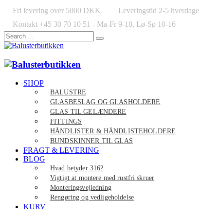
Fri levering over 5000 DKK
Leveringstid 2-5 hverdage
Kontakt +45 30 70 10 51 - Ma-Fr 9-18, Lø-Sø 10-16
SHOP
BALUSTRE
GLASBESLAG OG GLASHOLDERE
GLAS TIL GELÆNDERE
FITTINGS
HÅNDLISTER & HÅNDLISTEHOLDERE
BUNDSKINNER TIL GLAS
FRAGT & LEVERING
BLOG
Hvad betyder 316?
Vigtigt at montere med rustfri skruer
Monteringsvejledning
Rengøring og vedligeholdelse
KURV