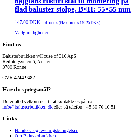
højglans rustfri stål til montering på
flad baluster stolpe, B×H: 55×55 mm
147,00
DKK
Inkl. moms (Ekskl. moms
110,25
DKK
)
Vælg muligheder
Find os
Balusterbutikken v/House of 316 ApS
Redningsvejen 5, Arnager
3700 Rønne
CVR 4244 9482
Har du spørgsmål?
Du er altid velkommen til at kontakte os på mail
info@balusterbutikken.dk
eller på telefon +45 30 70 10 51
Links
Handels- og leveringsbetingelser
Om Balusterbutikken